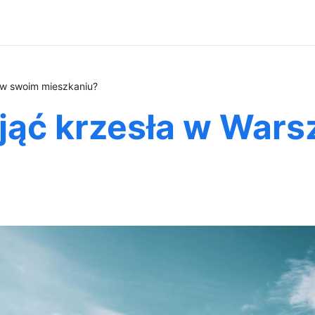
 w swoim mieszkaniu?
ąć krzesła w Wars