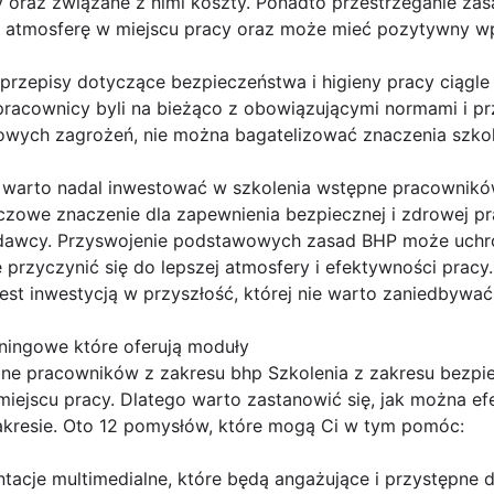
oraz związane z nimi koszty. Ponadto przestrzeganie za
 atmosferę w miejscu pracy oraz może mieć pozytywny wp
rzepisy dotyczące bezpieczeństwa i higieny pracy ciągle s
 pracownicy byli na bieżąco z obowiązującymi normami i p
nowych zagrożeń, nie można bagatelizować znaczenia szko
warto nadal inwestować w szkolenia wstępne pracowników
czowe znaczenie dla zapewnienia bezpiecznej i zdrowej pr
codawcy. Przyswojenie podstawowych zasad BHP może uchr
 przyczynić się do lepszej atmosfery i efektywności pracy.
est inwestycją w przyszłość, której nie warto zaniedbywać
rningowe które oferują moduły
ine pracowników z zakresu bhp Szkolenia z zakresu bezpie
iejscu pracy. Dlatego warto zastanowić się, jak można ef
kresie. Oto 12 pomysłów, które mogą Ci w tym pomóc:
ntacje multimedialne, które będą angażujące i przystępne 