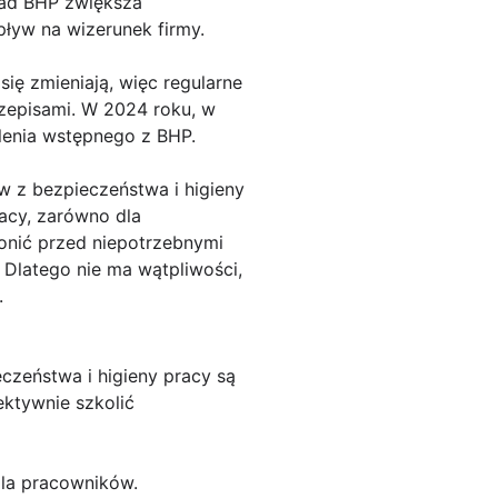
sad BHP zwiększa
ływ na wizerunek firmy.
ię zmieniają, więc regularne
rzepisami. W 2024 roku, w
lenia wstępnego z BHP.
 z bezpieczeństwa i higieny
acy, zarówno dla
onić przed niepotrzebnymi
 Dlatego nie ma wątpliwości,
.
czeństwa i higieny pracy są
ektywnie szkolić
dla pracowników.