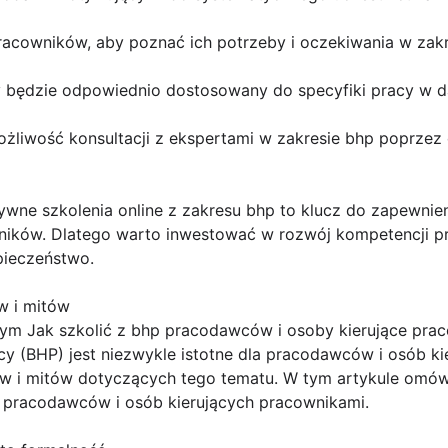
acowników, aby poznać ich potrzeby i oczekiwania w zakre
ry będzie odpowiednio dostosowany do specyfiki pracy w da
liwość konsultacji z ekspertami w zakresie bhp poprzez c
ktywne szkolenia online z zakresu bhp to klucz do zapewn
ników. Dlatego warto inwestować w rozwój kompetencji p
pieczeństwo.
tw i mitów
ym Jak szkolić z bhp pracodawców i osoby kierujące prac
cy (BHP) jest niezwykle istotne dla pracodawców i osób k
mstw i mitów dotyczących tego tematu. W tym artykule omó
a pracodawców i osób kierujących pracownikami.