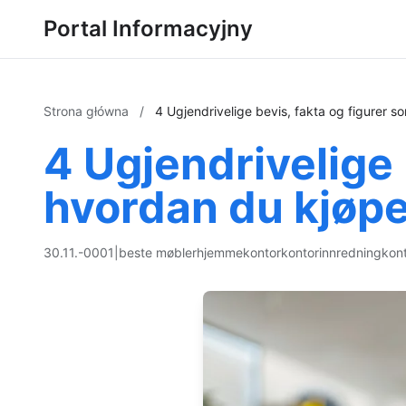
Portal Informacyjny
Strona główna
/
4 Ugjendrivelige bevis, fakta og figurer 
4 Ugjendrivelige 
hvordan du kjøp
30.11.-0001
|
beste møbler
hjemmekontor
kontorinnredning
kont