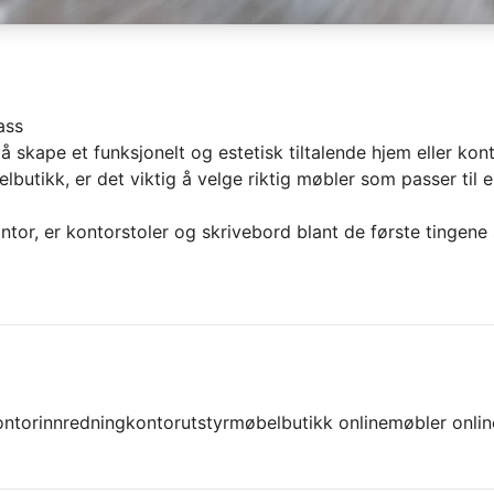
ass
i å skape et funksjonelt og estetisk tiltalende hjem eller kont
butikk, er det viktig å velge riktig møbler som passer til e
ntor, er kontorstoler og skrivebord blant de første tingen
ontorinnredning
kontorutstyr
møbelbutikk online
møbler onlin