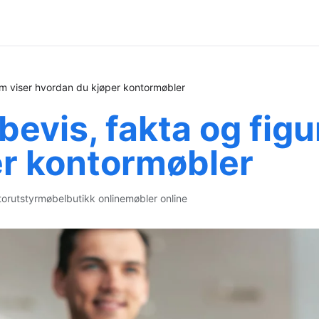
som viser hvordan du kjøper kontormøbler
bevis, fakta og fig
er kontormøbler
orutstyr
møbelbutikk online
møbler online