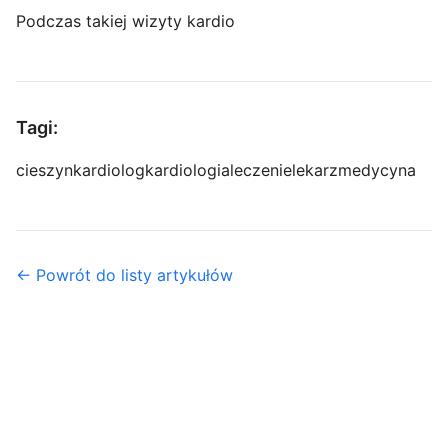
Podczas takiej wizyty kardio
Tagi:
cieszyn
kardiolog
kardiologia
leczenie
lekarz
medycyna
← Powrót do listy artykułów