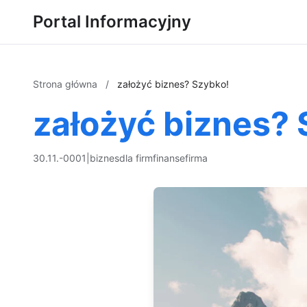
Portal Informacyjny
Strona główna
/
założyć biznes? Szybko!
założyć biznes? 
30.11.-0001
|
biznes
dla firm
finanse
firma