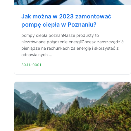
Jak można w 2023 zamontować
pompę ciepła w Poznaniu?
pompy ciepła poznańNasze produkty to
niezrównane połączenie energiiChcesz zaoszczędzić
pieniądze na rachunkach za energię i skorzystać z
odnawialnych ...
30.11.-0001