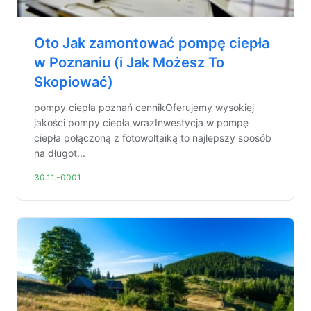
Oto Jak zamontować pompę ciepła
w Poznaniu (i Jak Możesz To
Skopiować)
pompy ciepła poznań cennikOferujemy wysokiej
jakości pompy ciepła wrazInwestycja w pompę
ciepła połączoną z fotowoltaiką to najlepszy sposób
na długot...
30.11.-0001