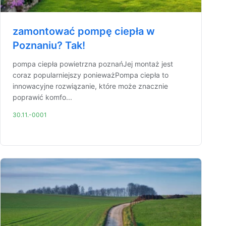
zamontować pompę ciepła w
Poznaniu? Tak!
pompa ciepła powietrzna poznańJej montaż jest
coraz popularniejszy ponieważPompa ciepła to
innowacyjne rozwiązanie, które może znacznie
poprawić komfo...
30.11.-0001