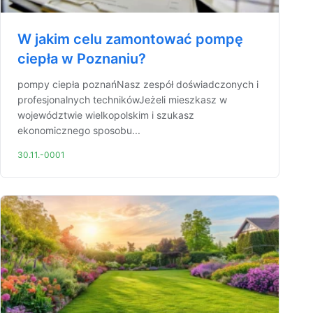
W jakim celu zamontować pompę
ciepła w Poznaniu?
pompy ciepła poznańNasz zespół doświadczonych i
profesjonalnych technikówJeżeli mieszkasz w
województwie wielkopolskim i szukasz
ekonomicznego sposobu...
30.11.-0001