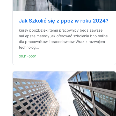
Jak Szkolić się z ppoż w roku 2024?
kursy ppozDzięki temu pracownicy będą zawsze
naLepsze metody jak oferować szkolenia bhp online
dla pracowników i pracodawców Wraz z rozwojem
technolog...
30.11.-0001