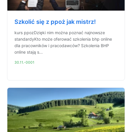
Szkolić się z ppoż jak mistrz!
kurs ppozDzięki nim można poznać najnowsze
standardyKto może oferować szkolenia bhp online
dla pracowników i pracodawców? Szkolenia BHP
online stają s...
30.11.-0001