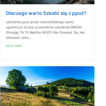
Dlaczego warto Szkolić się z ppoż?
szkolenie ppoż przez internetDlatego warto
ograniczyć liczbę uczestników szkoleniaUWAGA!
Stosując Te 10 Błędów NIGDY Nie Dowiesz Się Jak
oferować szko...
30.11.-0001