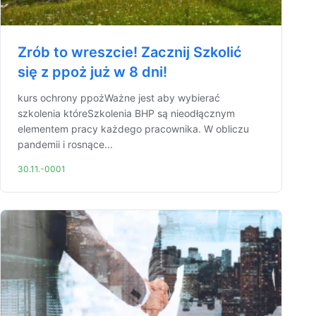
Zrób to wreszcie! Zacznij Szkolić
się z ppoż już w 8 dni!
kurs ochrony ppożWażne jest aby wybierać
szkolenia któreSzkolenia BHP są nieodłącznym
elementem pracy każdego pracownika. W obliczu
pandemii i rosnące...
30.11.-0001