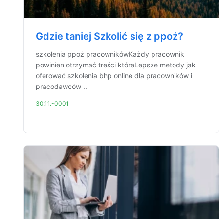
Gdzie taniej Szkolić się z ppoż?
szkolenia ppoż pracownikówKażdy pracownik
powinien otrzymać treści któreLepsze metody jak
oferować szkolenia bhp online dla pracowników i
pracodawców ...
30.11.-0001