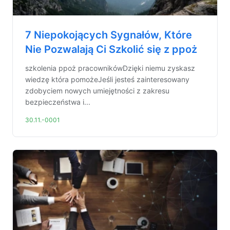
7 Niepokojących Sygnałów, Które
Nie Pozwalają Ci Szkolić się z ppoż
szkolenia ppoż pracownikówDzięki niemu zyskasz
wiedzę która pomożeJeśli jesteś zainteresowany
zdobyciem nowych umiejętności z zakresu
bezpieczeństwa i...
30.11.-0001