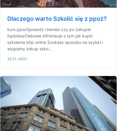
Dlaczego warto Szkolić się z ppoż?
kurs ppozSprawdź również czy po zakupie
będzieszCiekawe infromacje o tym jak kupić
szkolenia bhp online Szukasz sposobu na szybki i
wygodny zakup szko...
30.11.-0001