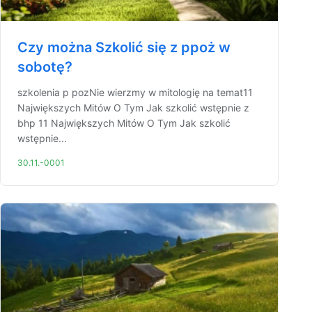
Czy można Szkolić się z ppoż w
sobotę?
szkolenia p pozNie wierzmy w mitologię na temat11
Największych Mitów O Tym Jak szkolić wstępnie z
bhp 11 Największych Mitów O Tym Jak szkolić
wstępnie...
30.11.-0001