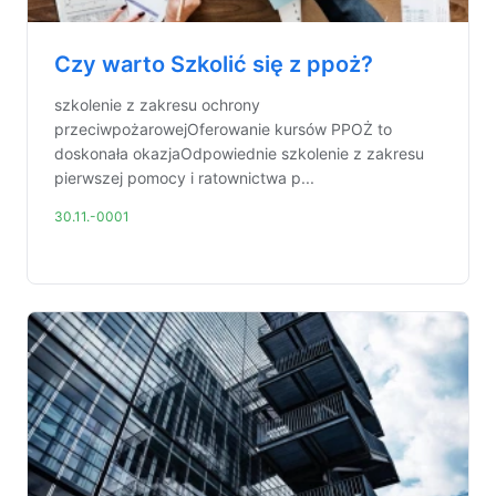
Czy warto Szkolić się z ppoż?
szkolenie z zakresu ochrony
przeciwpożarowejOferowanie kursów PPOŻ to
doskonała okazjaOdpowiednie szkolenie z zakresu
pierwszej pomocy i ratownictwa p...
30.11.-0001