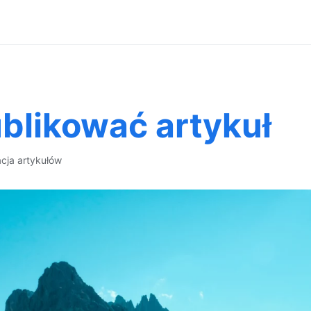
ublikować artykuł
acja artykułów