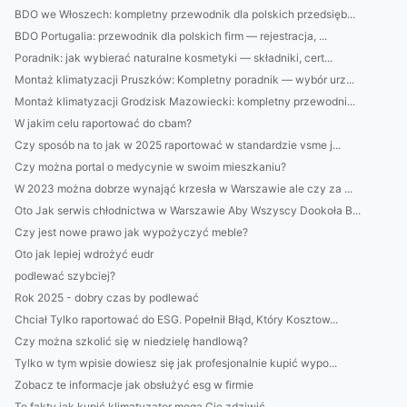
BDO we Włoszech: kompletny przewodnik dla polskich przedsięb...
BDO Portugalia: przewodnik dla polskich firm — rejestracja, ...
Poradnik: jak wybierać naturalne kosmetyki — składniki, cert...
Montaż klimatyzacji Pruszków: Kompletny poradnik — wybór urz...
Montaż klimatyzacji Grodzisk Mazowiecki: kompletny przewodni...
W jakim celu raportować do cbam?
Czy sposób na to jak w 2025 raportować w standardzie vsme j...
Czy można portal o medycynie w swoim mieszkaniu?
W 2023 można dobrze wynająć krzesła w Warszawie ale czy za ...
Oto Jak serwis chłodnictwa w Warszawie Aby Wszyscy Dookoła B...
Czy jest nowe prawo jak wypożyczyć meble?
Oto jak lepiej wdrożyć eudr
podlewać szybciej?
Rok 2025 - dobry czas by podlewać
Chciał Tylko raportować do ESG. Popełnił Błąd, Który Kosztow...
Czy można szkolić się w niedzielę handlową?
Tylko w tym wpisie dowiesz się jak profesjonalnie kupić wypo...
Zobacz te informacje jak obsłużyć esg w firmie
Te fakty jak kupić klimatyzator mogą Cię zdziwić