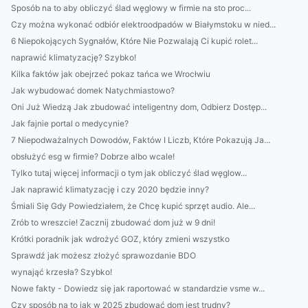
Sposób na to aby obliczyć ślad węglowy w firmie na sto proc...
Czy można wykonać odbiór elektroodpadów w Białymstoku w nied...
6 Niepokojących Sygnałów, Które Nie Pozwalają Ci kupić rolet...
naprawić klimatyzację? Szybko!
Kilka faktów jak obejrzeć pokaz tańca we Wrocłwiu
Jak wybudować domek Natychmiastowo?
Oni Już Wiedzą Jak zbudować inteligentny dom, Odbierz Dostęp...
Jak fajnie portal o medycynie?
7 Niepodważalnych Dowodów, Faktów I Liczb, Które Pokazują Ja...
obsłużyć esg w firmie? Dobrze albo wcale!
Tylko tutaj więcej informacji o tym jak obliczyć ślad węglow...
Jak naprawić klimatyzację i czy 2020 będzie inny?
Śmiali Się Gdy Powiedziałem, że Chcę kupić sprzęt audio. Ale...
Zrób to wreszcie! Zacznij zbudować dom już w 9 dni!
Krótki poradnik jak wdrożyć GOZ, który zmieni wszystko
Sprawdź jak możesz złożyć sprawozdanie BDO
wynająć krzesła? Szybko!
Nowe fakty - Dowiedz się jak raportować w standardzie vsme w...
Czy sposób na to jak w 2025 zbudować dom jest trudny?