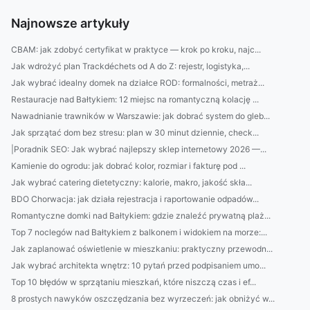
Najnowsze artykuły
CBAM: jak zdobyć certyfikat w praktyce — krok po kroku, najc...
Jak wdrożyć plan Trackdéchets od A do Z: rejestr, logistyka,...
Jak wybrać idealny domek na działce ROD: formalności, metraż...
Restauracje nad Bałtykiem: 12 miejsc na romantyczną kolację ...
Nawadnianie trawników w Warszawie: jak dobrać system do gleb...
Jak sprzątać dom bez stresu: plan w 30 minut dziennie, check...
|Poradnik SEO: Jak wybrać najlepszy sklep internetowy 2026 —...
Kamienie do ogrodu: jak dobrać kolor, rozmiar i fakturę pod ...
Jak wybrać catering dietetyczny: kalorie, makro, jakość skła...
BDO Chorwacja: jak działa rejestracja i raportowanie odpadów...
Romantyczne domki nad Bałtykiem: gdzie znaleźć prywatną plaż...
Top 7 noclegów nad Bałtykiem z balkonem i widokiem na morze:...
Jak zaplanować oświetlenie w mieszkaniu: praktyczny przewodn...
Jak wybrać architekta wnętrz: 10 pytań przed podpisaniem umo...
Top 10 błędów w sprzątaniu mieszkań, które niszczą czas i ef...
8 prostych nawyków oszczędzania bez wyrzeczeń: jak obniżyć w...