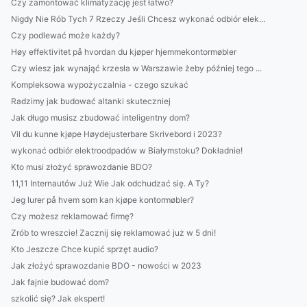
Czy zamontować klimatyzację jest łatwo?
Nigdy Nie Rób Tych 7 Rzeczy Jeśli Chcesz wykonać odbiór elek...
Czy podlewać może każdy?
Høy effektivitet på hvordan du kjøper hjemmekontormøbler
Czy wiesz jak wynająć krzesła w Warszawie żeby później tego ...
Kompleksowa wypożyczalnia - czego szukać
Radzimy jak budować altanki skuteczniej
Jak długo musisz zbudować inteligentny dom?
Vil du kunne kjøpe Høydejusterbare Skrivebord i 2023?
wykonać odbiór elektroodpadów w Białymstoku? Dokładnie!
Kto musi złożyć sprawozdanie BDO?
11,11 Internautów Już Wie Jak odchudzać się. A Ty?
Jeg lurer på hvem som kan kjøpe kontormøbler?
Czy możesz reklamować firmę?
Zrób to wreszcie! Zacznij się reklamować już w 5 dni!
Kto Jeszcze Chce kupić sprzęt audio?
Jak złożyć sprawozdanie BDO - nowości w 2023
Jak fajnie budować dom?
szkolić się? Jak ekspert!