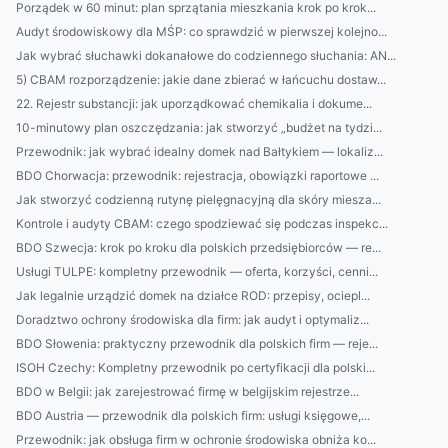
Porządek w 60 minut: plan sprzątania mieszkania krok po krok...
Audyt środowiskowy dla MŚP: co sprawdzić w pierwszej kolejno...
Jak wybrać słuchawki dokanałowe do codziennego słuchania: AN...
5) CBAM rozporządzenie: jakie dane zbierać w łańcuchu dostaw...
22. Rejestr substancji: jak uporządkować chemikalia i dokume...
10-minutowy plan oszczędzania: jak stworzyć „budżet na tydzi...
Przewodnik: jak wybrać idealny domek nad Bałtykiem — lokaliz...
BDO Chorwacja: przewodnik: rejestracja, obowiązki raportowe ...
Jak stworzyć codzienną rutynę pielęgnacyjną dla skóry miesza...
Kontrole i audyty CBAM: czego spodziewać się podczas inspekc...
BDO Szwecja: krok po kroku dla polskich przedsiębiorców — re...
Usługi TULPE: kompletny przewodnik — oferta, korzyści, cenni...
Jak legalnie urządzić domek na działce ROD: przepisy, ociepl...
Doradztwo ochrony środowiska dla firm: jak audyt i optymaliz...
BDO Słowenia: praktyczny przewodnik dla polskich firm — reje...
ISOH Czechy: Kompletny przewodnik po certyfikacji dla polski...
BDO w Belgii: jak zarejestrować firmę w belgijskim rejestrze...
BDO Austria — przewodnik dla polskich firm: usługi księgowe,...
Przewodnik: jak obsługa firm w ochronie środowiska obniża ko...