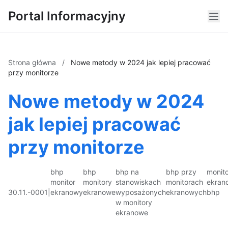
Portal Informacyjny
Strona główna
/
Nowe metody w 2024 jak lepiej pracować
przy monitorze
Nowe metody w 2024
jak lepiej pracować
przy monitorze
bhp
bhp
bhp na
bhp przy
monito
monitor
monitory
stanowiskach
monitorach
ekran
30.11.-0001
|
ekranowy
ekranowe
wyposażonych
ekranowych
bhp
w monitory
ekranowe