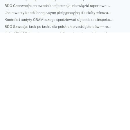
BDO Chorwacja: przewodnik: rejestracja, obowiązki raportowe ...
Jak stworzyć codzienną rutynę pielęgnacyjną dla skóry miesza...
Kontrole i audyty CBAM: czego spodziewać się podczas inspekc...
BDO Szwecja: krok po kroku dla polskich przedsiębiorców — re...
Usługi TULPE: kompletny przewodnik — oferta, korzyści, cenni...
Jak legalnie urządzić domek na działce ROD: przepisy, ociepl...
Doradztwo ochrony środowiska dla firm: jak audyt i optymaliz...
BDO Słowenia: praktyczny przewodnik dla polskich firm — reje...
ISOH Czechy: Kompletny przewodnik po certyfikacji dla polski...
BDO w Belgii: jak zarejestrować firmę w belgijskim rejestrze...
BDO Austria — przewodnik dla polskich firm: usługi księgowe,...
Przewodnik: jak obsługa firm w ochronie środowiska obniża ko...
BDO we Włoszech: kompletny przewodnik dla polskich przedsięb...
BDO Portugalia: przewodnik dla polskich firm — rejestracja, ...
Poradnik: jak wybierać naturalne kosmetyki — składniki, cert...
Montaż klimatyzacji Pruszków: Kompletny poradnik — wybór urz...
Montaż klimatyzacji Grodzisk Mazowiecki: kompletny przewodni...
W jakim celu raportować do cbam?