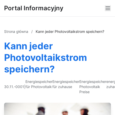
Portal Informacyjny
Strona główna
/
Kann jeder Photovoltaikstrom speichern?
Kann jeder
Photovoltaikstrom
speichern?
Energiespeicher
Energiespeicher
Energiespeicher
ener
30.11.-0001
|
für Photovoltaik
für zuhause
Photovoltaik
zuha
Preise