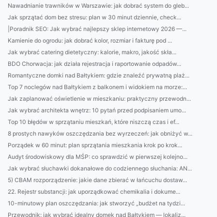
Nawadnianie trawników w Warszawie: jak dobrać system do gleb...
Jak sprzątać dom bez stresu: plan w 30 minut dziennie, check...
|Poradnik SEO: Jak wybrać najlepszy sklep internetowy 2026 —...
Kamienie do ogrodu: jak dobrać kolor, rozmiar i fakturę pod ...
Jak wybrać catering dietetyczny: kalorie, makro, jakość skła...
BDO Chorwacja: jak działa rejestracja i raportowanie odpadów...
Romantyczne domki nad Bałtykiem: gdzie znaleźć prywatną plaż...
Top 7 noclegów nad Bałtykiem z balkonem i widokiem na morze:...
Jak zaplanować oświetlenie w mieszkaniu: praktyczny przewodn...
Jak wybrać architekta wnętrz: 10 pytań przed podpisaniem umo...
Top 10 błędów w sprzątaniu mieszkań, które niszczą czas i ef...
8 prostych nawyków oszczędzania bez wyrzeczeń: jak obniżyć w...
Porządek w 60 minut: plan sprzątania mieszkania krok po krok...
Audyt środowiskowy dla MŚP: co sprawdzić w pierwszej kolejno...
Jak wybrać słuchawki dokanałowe do codziennego słuchania: AN...
5) CBAM rozporządzenie: jakie dane zbierać w łańcuchu dostaw...
22. Rejestr substancji: jak uporządkować chemikalia i dokume...
10-minutowy plan oszczędzania: jak stworzyć „budżet na tydzi...
Przewodnik: jak wybrać idealny domek nad Bałtykiem — lokaliz...