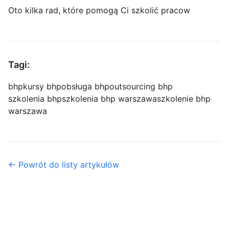
Oto kilka rad, które pomogą Ci szkolić pracow
Tagi:
bhp
kursy bhp
obsługa bhp
outsourcing bhp
szkolenia bhp
szkolenia bhp warszawa
szkolenie bhp
warszawa
← Powrót do listy artykułów