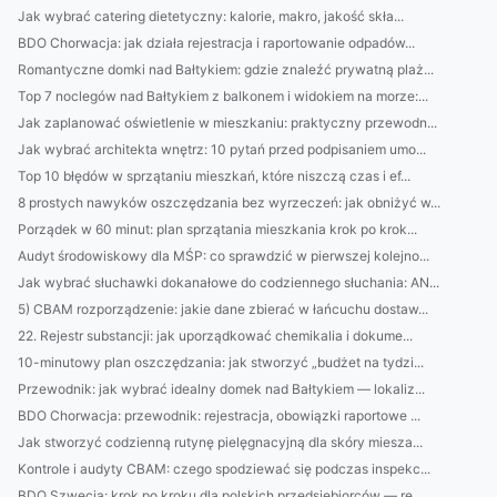
Jak wybrać catering dietetyczny: kalorie, makro, jakość skła...
BDO Chorwacja: jak działa rejestracja i raportowanie odpadów...
Romantyczne domki nad Bałtykiem: gdzie znaleźć prywatną plaż...
Top 7 noclegów nad Bałtykiem z balkonem i widokiem na morze:...
Jak zaplanować oświetlenie w mieszkaniu: praktyczny przewodn...
Jak wybrać architekta wnętrz: 10 pytań przed podpisaniem umo...
Top 10 błędów w sprzątaniu mieszkań, które niszczą czas i ef...
8 prostych nawyków oszczędzania bez wyrzeczeń: jak obniżyć w...
Porządek w 60 minut: plan sprzątania mieszkania krok po krok...
Audyt środowiskowy dla MŚP: co sprawdzić w pierwszej kolejno...
Jak wybrać słuchawki dokanałowe do codziennego słuchania: AN...
5) CBAM rozporządzenie: jakie dane zbierać w łańcuchu dostaw...
22. Rejestr substancji: jak uporządkować chemikalia i dokume...
10-minutowy plan oszczędzania: jak stworzyć „budżet na tydzi...
Przewodnik: jak wybrać idealny domek nad Bałtykiem — lokaliz...
BDO Chorwacja: przewodnik: rejestracja, obowiązki raportowe ...
Jak stworzyć codzienną rutynę pielęgnacyjną dla skóry miesza...
Kontrole i audyty CBAM: czego spodziewać się podczas inspekc...
BDO Szwecja: krok po kroku dla polskich przedsiębiorców — re...