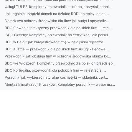
Usługi TULPE: kompletny przewodnik — oferta, korzyści, cenni...
Jak legalnie urządzić domek na działce ROD: przepisy, ociepl...
Doradztwo ochrony środowiska dla firm: jak audyt i optymaliz...
BDO Słowenia: praktyczny przewodnik dla polskich firm — reje...
ISOH Czechy: Kompletny przewodnik po certyfikacji dla polski...
BDO w Belgii: jak zarejestrować firmę w belgijskim rejestrze...
BDO Austria — przewodnik dla polskich firm: usługi księgowe,...
Przewodnik: jak obsługa firm w ochronie środowiska obniża ko...
BDO we Włoszech: kompletny przewodnik dla polskich przedsięb...
BDO Portugalia: przewodnik dla polskich firm — rejestracja, ...
Poradnik: jak wybierać naturalne kosmetyki — składniki, cert...
Montaż klimatyzacji Pruszków: Kompletny poradnik — wybór urz...
Montaż klimatyzacji Grodzisk Mazowiecki: kompletny przewodni...
W jakim celu raportować do cbam?
Czy sposób na to jak w 2025 raportować w standardzie vsme j...
Czy można portal o medycynie w swoim mieszkaniu?
W 2023 można dobrze wynająć krzesła w Warszawie ale czy za ...
Oto Jak serwis chłodnictwa w Warszawie Aby Wszyscy Dookoła B...