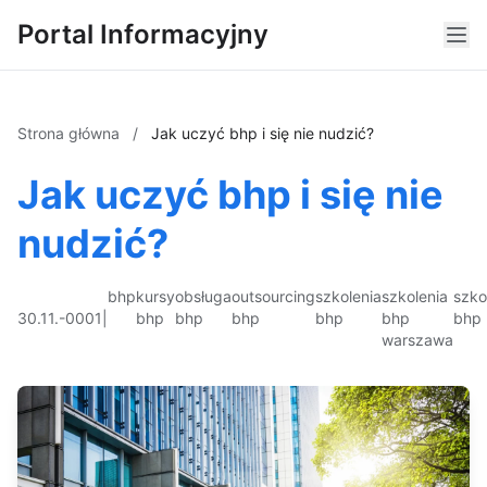
Portal Informacyjny
Strona główna
/
Jak uczyć bhp i się nie nudzić?
Jak uczyć bhp i się nie
nudzić?
bhp
kursy
obsługa
outsourcing
szkolenia
szkolenia
szko
30.11.-0001
|
bhp
bhp
bhp
bhp
bhp
bhp
warszawa