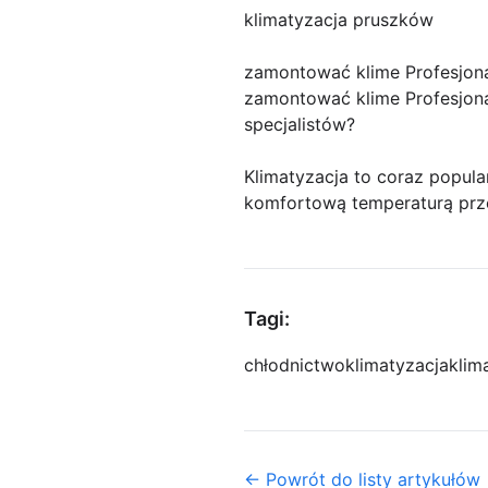
klimatyzacja pruszków
zamontować klime Profesjona
zamontować klime Profesjona
specjalistów?
Klimatyzacja to coraz popula
komfortową temperaturą prze
Tagi:
chłodnictwo
klimatyzacja
klim
← Powrót do listy artykułów