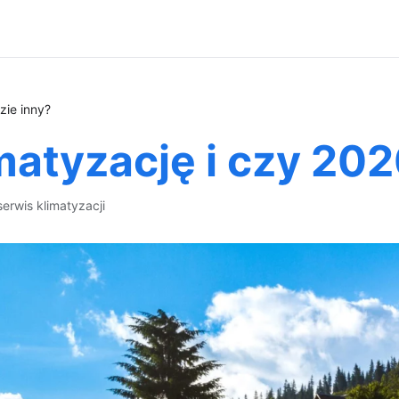
zie inny?
matyzację i czy 202
serwis klimatyzacji