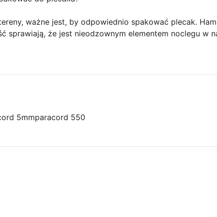
tereny, ważne jest, by odpowiednio spakować plecak. Ham
ość sprawiają, że jest nieodzownym elementem noclegu w n
acord 5mm
paracord 550