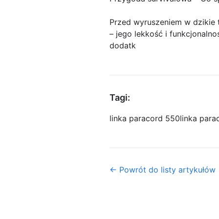
Przed wyruszeniem w dzikie 
– jego lekkość i funkcjonaln
dodatk
Tagi:
linka paracord 550
linka par
← Powrót do listy artykułów