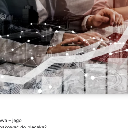
awa – jego
spakować do plecaka?