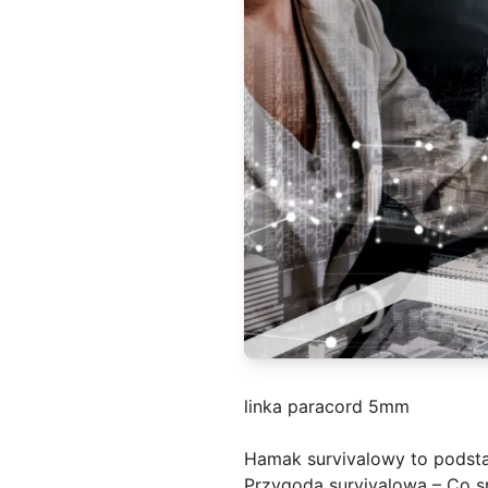
linka paracord 5mm
Hamak survivalowy to podst
Przygoda survivalowa – Co 