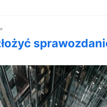
O?
złożyć sprawozdan