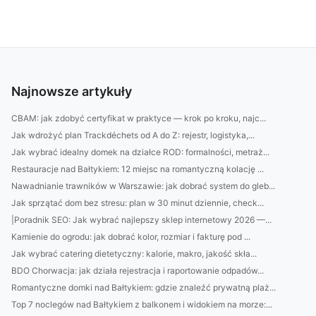
Najnowsze artykuły
CBAM: jak zdobyć certyfikat w praktyce — krok po kroku, najc...
Jak wdrożyć plan Trackdéchets od A do Z: rejestr, logistyka,...
Jak wybrać idealny domek na działce ROD: formalności, metraż...
Restauracje nad Bałtykiem: 12 miejsc na romantyczną kolację ...
Nawadnianie trawników w Warszawie: jak dobrać system do gleb...
Jak sprzątać dom bez stresu: plan w 30 minut dziennie, check...
|Poradnik SEO: Jak wybrać najlepszy sklep internetowy 2026 —...
Kamienie do ogrodu: jak dobrać kolor, rozmiar i fakturę pod ...
Jak wybrać catering dietetyczny: kalorie, makro, jakość skła...
BDO Chorwacja: jak działa rejestracja i raportowanie odpadów...
Romantyczne domki nad Bałtykiem: gdzie znaleźć prywatną plaż...
Top 7 noclegów nad Bałtykiem z balkonem i widokiem na morze:...