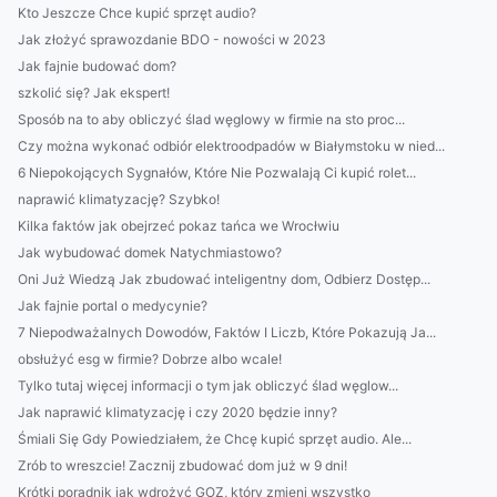
Kto Jeszcze Chce kupić sprzęt audio?
Jak złożyć sprawozdanie BDO - nowości w 2023
Jak fajnie budować dom?
szkolić się? Jak ekspert!
Sposób na to aby obliczyć ślad węglowy w firmie na sto proc...
Czy można wykonać odbiór elektroodpadów w Białymstoku w nied...
6 Niepokojących Sygnałów, Które Nie Pozwalają Ci kupić rolet...
naprawić klimatyzację? Szybko!
Kilka faktów jak obejrzeć pokaz tańca we Wrocłwiu
Jak wybudować domek Natychmiastowo?
Oni Już Wiedzą Jak zbudować inteligentny dom, Odbierz Dostęp...
Jak fajnie portal o medycynie?
7 Niepodważalnych Dowodów, Faktów I Liczb, Które Pokazują Ja...
obsłużyć esg w firmie? Dobrze albo wcale!
Tylko tutaj więcej informacji o tym jak obliczyć ślad węglow...
Jak naprawić klimatyzację i czy 2020 będzie inny?
Śmiali Się Gdy Powiedziałem, że Chcę kupić sprzęt audio. Ale...
Zrób to wreszcie! Zacznij zbudować dom już w 9 dni!
Krótki poradnik jak wdrożyć GOZ, który zmieni wszystko