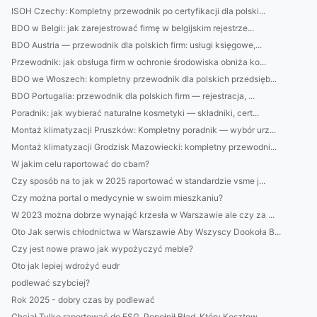
ISOH Czechy: Kompletny przewodnik po certyfikacji dla polski...
BDO w Belgii: jak zarejestrować firmę w belgijskim rejestrze...
BDO Austria — przewodnik dla polskich firm: usługi księgowe,...
Przewodnik: jak obsługa firm w ochronie środowiska obniża ko...
BDO we Włoszech: kompletny przewodnik dla polskich przedsięb...
BDO Portugalia: przewodnik dla polskich firm — rejestracja, ...
Poradnik: jak wybierać naturalne kosmetyki — składniki, cert...
Montaż klimatyzacji Pruszków: Kompletny poradnik — wybór urz...
Montaż klimatyzacji Grodzisk Mazowiecki: kompletny przewodni...
W jakim celu raportować do cbam?
Czy sposób na to jak w 2025 raportować w standardzie vsme j...
Czy można portal o medycynie w swoim mieszkaniu?
W 2023 można dobrze wynająć krzesła w Warszawie ale czy za ...
Oto Jak serwis chłodnictwa w Warszawie Aby Wszyscy Dookoła B...
Czy jest nowe prawo jak wypożyczyć meble?
Oto jak lepiej wdrożyć eudr
podlewać szybciej?
Rok 2025 - dobry czas by podlewać
Chciał Tylko raportować do ESG. Popełnił Błąd, Który Kosztow...