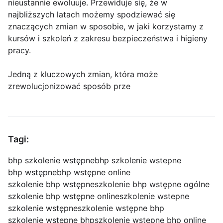
nieustannie ewoluuje. Przewiduje się, że w
najbliższych latach możemy spodziewać się
znaczących zmian w sposobie, w jaki korzystamy z
kursów i szkoleń z zakresu bezpieczeństwa i higieny
pracy.
Jedną z kluczowych zmian, która może
zrewolucjonizować sposób prze
Tagi:
bhp szkolenie wstępne
bhp szkolenie wstepne
bhp wstępne
bhp wstępne online
szkolenie bhp wstępne
szkolenie bhp wstępne ogólne
szkolenie bhp wstępne online
szkolenie wstepne
szkolenie wstępne
szkolenie wstępne bhp
szkolenie wstepne bhp
szkolenie wstępne bhp online