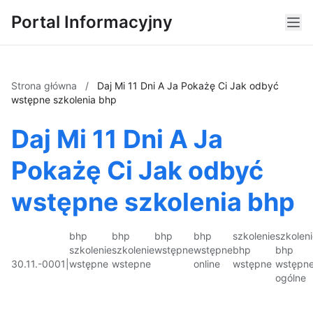
Portal Informacyjny
Strona główna
/
Daj Mi 11 Dni A Ja Pokażę Ci Jak odbyć
wstępne szkolenia bhp
Daj Mi 11 Dni A Ja
Pokażę Ci Jak odbyć
wstępne szkolenia bhp
bhp
bhp
bhp
bhp
szkolenie
szkolen
szkolenie
szkolenie
wstępne
wstępne
bhp
bhp
30.11.-0001
|
wstępne
wstepne
online
wstępne
wstępn
ogólne