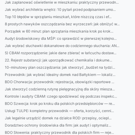
Jak zaplanować oświetlenie w mieszkaniu: praktyczny przewodn...
Jak wybrać architekta wnętrz: 10 pytań przed podpisaniem umo...
Top 10 błędów w sprzątaniu mieszkań, które niszczą czas i ef...
8 prostych nawyków oszczędzania bez wyrzeczeń: jak obniżyć w...
Porządek w 60 minut: plan sprzątania mieszkania krok po krok...
Audyt środowiskowy dla MŚP: co sprawdzić w pierwszej kolejno...
Jak wybrać słuchawki dokanałowe do codziennego słuchania: AN...
5) CBAM rozporządzenie: jakie dane zbierać w łańcuchu dostaw...
22. Rejestr substancji: jak uporządkować chemikalia i dokume...
10-minutowy plan oszczędzania: jak stworzyć „budżet na tydzi...
Przewodnik: jak wybrać idealny domek nad Bałtykiem — lokaliz...
BDO Chorwacja: przewodnik: rejestracja, obowiązki raportowe ...
Jak stworzyć codzienną rutynę pielęgnacyjną dla skóry miesza...
Kontrole i audyty CBAM: czego spodziewać się podczas inspekc...
BDO Szwecja: krok po kroku dla polskich przedsiębiorców — re...
Usługi TULPE: kompletny przewodnik — oferta, korzyści, cenni...
Jak legalnie urządzić domek na działce ROD: przepisy, ociepl...
Doradztwo ochrony środowiska dla firm: jak audyt i optymaliz...
BDO Słowenia: praktyczny przewodnik dla polskich firm — reje...