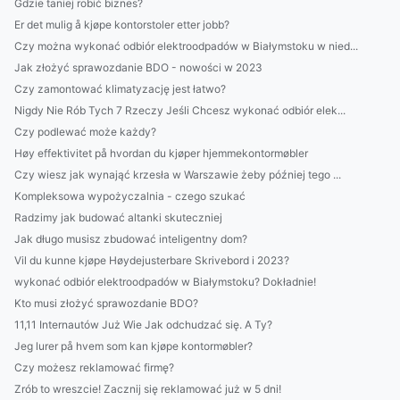
Gdzie taniej robić biznes?
Er det mulig å kjøpe kontorstoler etter jobb?
Czy można wykonać odbiór elektroodpadów w Białymstoku w nied...
Jak złożyć sprawozdanie BDO - nowości w 2023
Czy zamontować klimatyzację jest łatwo?
Nigdy Nie Rób Tych 7 Rzeczy Jeśli Chcesz wykonać odbiór elek...
Czy podlewać może każdy?
Høy effektivitet på hvordan du kjøper hjemmekontormøbler
Czy wiesz jak wynająć krzesła w Warszawie żeby później tego ...
Kompleksowa wypożyczalnia - czego szukać
Radzimy jak budować altanki skuteczniej
Jak długo musisz zbudować inteligentny dom?
Vil du kunne kjøpe Høydejusterbare Skrivebord i 2023?
wykonać odbiór elektroodpadów w Białymstoku? Dokładnie!
Kto musi złożyć sprawozdanie BDO?
11,11 Internautów Już Wie Jak odchudzać się. A Ty?
Jeg lurer på hvem som kan kjøpe kontormøbler?
Czy możesz reklamować firmę?
Zrób to wreszcie! Zacznij się reklamować już w 5 dni!