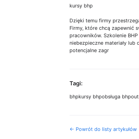
kursy bhp
Dzięki temu firmy przestrze
Firmy, które chcą zapewnić
pracowników. Szkolenie BHP j
niebezpieczne materiały lub
potencjalne zagr
Tagi:
bhp
kursy bhp
obsługa bhp
out
← Powrót do listy artykułów