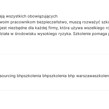
gają wszystkich obowiązujących
 swoim pracownikom bezpieczeństwo, muszą rozważyć szko
est niezbędne dla każdej firmy, która używa wszelkiego r
 działa w środowisku wysokiego ryzyka. Szkolenie pomaga
sourcing bhp
szkolenia bhp
szkolenia bhp warszawa
szkolen