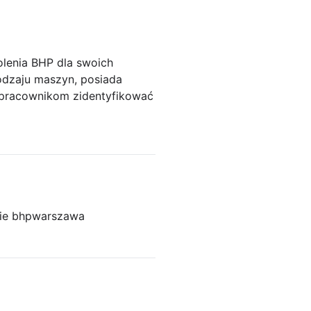
lenia BHP dla swoich
odzaju maszyn, posiada
 pracownikom zidentyfikować
ie bhp
warszawa