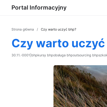
Portal Informacyjny
Strona główna
/
Czy warto uczyć bhp?
Czy warto uczyć
30.11.-0001
|
bhp
kursy bhp
obsługa bhp
outsourcing bhp
szkol