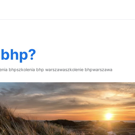
 bhp?
enia bhp
szkolenia bhp warszawa
szkolenie bhp
warszawa