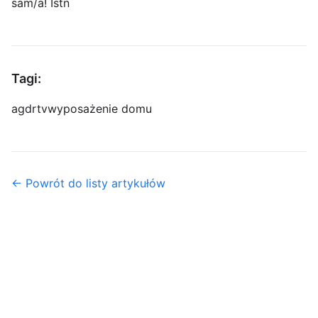
sam/a! Istn
Tagi:
agd
rtv
wyposażenie domu
← Powrót do listy artykułów