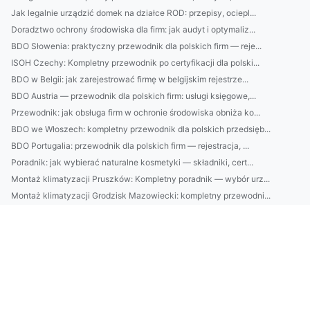
Jak legalnie urządzić domek na działce ROD: przepisy, ociepl...
Doradztwo ochrony środowiska dla firm: jak audyt i optymaliz...
BDO Słowenia: praktyczny przewodnik dla polskich firm — reje...
ISOH Czechy: Kompletny przewodnik po certyfikacji dla polski...
BDO w Belgii: jak zarejestrować firmę w belgijskim rejestrze...
BDO Austria — przewodnik dla polskich firm: usługi księgowe,...
Przewodnik: jak obsługa firm w ochronie środowiska obniża ko...
BDO we Włoszech: kompletny przewodnik dla polskich przedsięb...
BDO Portugalia: przewodnik dla polskich firm — rejestracja, ...
Poradnik: jak wybierać naturalne kosmetyki — składniki, cert...
Montaż klimatyzacji Pruszków: Kompletny poradnik — wybór urz...
Montaż klimatyzacji Grodzisk Mazowiecki: kompletny przewodni...
W jakim celu raportować do cbam?
Czy sposób na to jak w 2025 raportować w standardzie vsme j...
Czy można portal o medycynie w swoim mieszkaniu?
W 2023 można dobrze wynająć krzesła w Warszawie ale czy za ...
Oto Jak serwis chłodnictwa w Warszawie Aby Wszyscy Dookoła B...
Czy jest nowe prawo jak wypożyczyć meble?