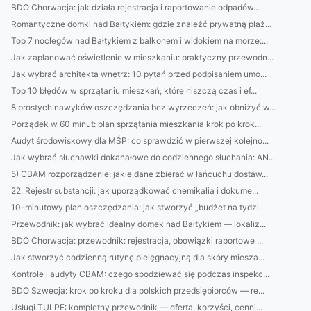
BDO Chorwacja: jak działa rejestracja i raportowanie odpadów...
Romantyczne domki nad Bałtykiem: gdzie znaleźć prywatną plaż...
Top 7 noclegów nad Bałtykiem z balkonem i widokiem na morze:...
Jak zaplanować oświetlenie w mieszkaniu: praktyczny przewodn...
Jak wybrać architekta wnętrz: 10 pytań przed podpisaniem umo...
Top 10 błędów w sprzątaniu mieszkań, które niszczą czas i ef...
8 prostych nawyków oszczędzania bez wyrzeczeń: jak obniżyć w...
Porządek w 60 minut: plan sprzątania mieszkania krok po krok...
Audyt środowiskowy dla MŚP: co sprawdzić w pierwszej kolejno...
Jak wybrać słuchawki dokanałowe do codziennego słuchania: AN...
5) CBAM rozporządzenie: jakie dane zbierać w łańcuchu dostaw...
22. Rejestr substancji: jak uporządkować chemikalia i dokume...
10-minutowy plan oszczędzania: jak stworzyć „budżet na tydzi...
Przewodnik: jak wybrać idealny domek nad Bałtykiem — lokaliz...
BDO Chorwacja: przewodnik: rejestracja, obowiązki raportowe ...
Jak stworzyć codzienną rutynę pielęgnacyjną dla skóry miesza...
Kontrole i audyty CBAM: czego spodziewać się podczas inspekc...
BDO Szwecja: krok po kroku dla polskich przedsiębiorców — re...
Usługi TULPE: kompletny przewodnik — oferta, korzyści, cenni...