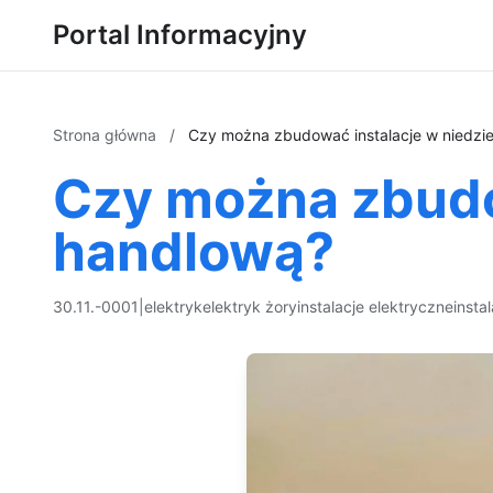
Portal Informacyjny
Strona główna
/
Czy można zbudować instalacje w niedzi
Czy można zbudo
handlową?
30.11.-0001
|
elektryk
elektryk żory
instalacje elektryczne
insta