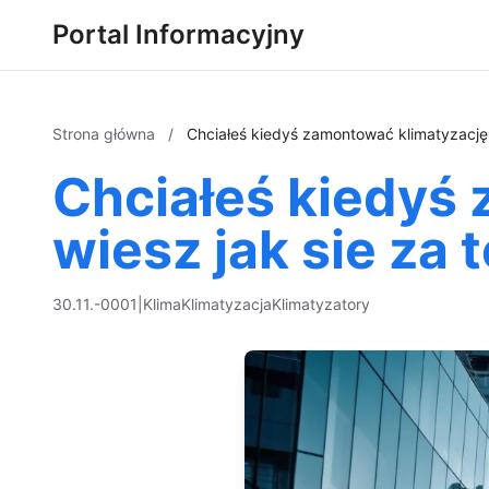
Portal Informacyjny
Strona główna
/
Chciałeś kiedyś zamontować klimatyzację a
Chciałeś kiedyś 
wiesz jak sie za 
30.11.-0001
|
Klima
Klimatyzacja
Klimatyzatory