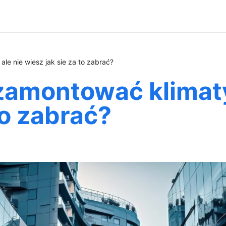
le nie wiesz jak sie za to zabrać?
zamontować klimaty
to zabrać?