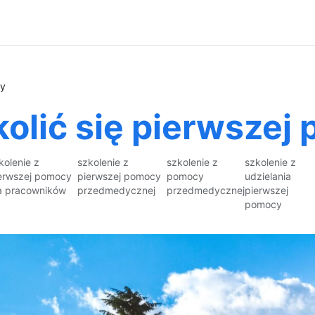
cy
kolić się pierwszej
kolenie z
szkolenie z
szkolenie z
szkolenie z
erwszej pomocy
pierwszej pomocy
pomocy
udzielania
a pracowników
przedmedycznej
przedmedycznej
pierwszej
pomocy