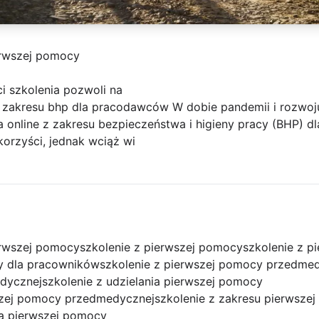
erwszej pomocy
i szkolenia pozwoli na
e z zakresu bhp dla pracodawców W dobie pandemii i rozwoj
ia online z zakresu bezpieczeństwa i higieny pracy (BHP) 
korzyści, jednak wciąż wi
erwszej pomocy
szkolenie z pierwszej pomocy
szkolenie z p
y dla pracowników
szkolenie z pierwszej pomocy przedme
dycznej
szkolenie z udzielania pierwszej pomocy
wszej pomocy przedmedycznej
szkolenie z zakresu pierwsze
ia pierwszej pomocy