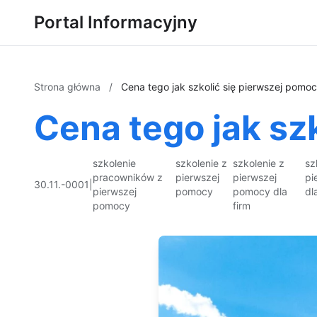
Portal Informacyjny
Strona główna
/
Cena tego jak szkolić się pierwszej pomo
Cena tego jak sz
szkolenie
szkolenie z
szkolenie z
sz
pracowników z
pierwszej
pierwszej
pi
30.11.-0001
|
pierwszej
pomocy
pomocy dla
dl
pomocy
firm