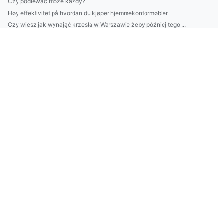
Czy podlewać może każdy?
Høy effektivitet på hvordan du kjøper hjemmekontormøbler
Czy wiesz jak wynająć krzesła w Warszawie żeby później tego ...
Kompleksowa wypożyczalnia - czego szukać
Radzimy jak budować altanki skuteczniej
Jak długo musisz zbudować inteligentny dom?
Vil du kunne kjøpe Høydejusterbare Skrivebord i 2023?
wykonać odbiór elektroodpadów w Białymstoku? Dokładnie!
Kto musi złożyć sprawozdanie BDO?
11,11 Internautów Już Wie Jak odchudzać się. A Ty?
Jeg lurer på hvem som kan kjøpe kontormøbler?
Czy możesz reklamować firmę?
Zrób to wreszcie! Zacznij się reklamować już w 5 dni!
Kto Jeszcze Chce kupić sprzęt audio?
Jak złożyć sprawozdanie BDO - nowości w 2023
Jak fajnie budować dom?
szkolić się? Jak ekspert!
Sposób na to aby obliczyć ślad węglowy w firmie na sto proc...
Czy można wykonać odbiór elektroodpadów w Białymstoku w nied...