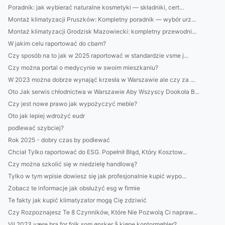
Poradnik: jak wybierać naturalne kosmetyki — składniki, cert...
Montaż klimatyzacji Pruszków: Kompletny poradnik — wybór urz...
Montaż klimatyzacji Grodzisk Mazowiecki: kompletny przewodni...
W jakim celu raportować do cbam?
Czy sposób na to jak w 2025 raportować w standardzie vsme j...
Czy można portal o medycynie w swoim mieszkaniu?
W 2023 można dobrze wynająć krzesła w Warszawie ale czy za ...
Oto Jak serwis chłodnictwa w Warszawie Aby Wszyscy Dookoła B...
Czy jest nowe prawo jak wypożyczyć meble?
Oto jak lepiej wdrożyć eudr
podlewać szybciej?
Rok 2025 - dobry czas by podlewać
Chciał Tylko raportować do ESG. Popełnił Błąd, Który Kosztow...
Czy można szkolić się w niedzielę handlową?
Tylko w tym wpisie dowiesz się jak profesjonalnie kupić wypo...
Zobacz te informacje jak obsłużyć esg w firmie
Te fakty jak kupić klimatyzator mogą Cię zdziwić
Czy Rozpoznajesz Te 8 Czynników, Które Nie Pozwolą Ci napraw...
Vil 2023 være bra for folk som ønsker å kjøpe kontormøbler?