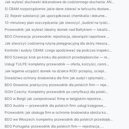
Jak wybrać słuchawki dokanałowe do codziennego słuchania: AN...
5) CBAM rozporządzenie: jakie dane zbierać w łańcuchu dostaw...
22. Rejestr substancji: jak uporządkować chemikalia i dokume...
10-minutowy plan oszczędzania: jak stworzyć „budżet na tydzi...
Przewodnik: jak wybrać idealny domek nad Bałtykiem — lokaliz...
BDO Chorwacja: przewodnik: rejestracja, obowiązki raportowe ...
Jak stworzyć codzienną rutynę pielęgnacyjną dla skóry miesza...
Kontrole i audyty CBAM: czego spodziewać się podczas inspekc...
BDO Szwecja: krok po kroku dla polskich przedsiębiorców — re...
Usługi TULPE: kompletny przewodnik — oferta, korzyści, cenni...
Jak legalnie urządzić domek na działce ROD: przepisy, ociepl...
Doradztwo ochrony środowiska dla firm: jak audyt i optymaliz...
BDO Słowenia: praktyczny przewodnik dla polskich firm — reje...
ISOH Czechy: Kompletny przewodnik po certyfikacji dla polski...
BDO w Belgii: jak zarejestrować firmę w belgijskim rejestrze...
BDO Austria — przewodnik dla polskich firm: usługi księgowe,...
Przewodnik: jak obsługa firm w ochronie środowiska obniża ko...
BDO we Włoszech: kompletny przewodnik dla polskich przedsięb...
BDO Portugalia: przewodnik dla polskich firm — rejestracja, ...