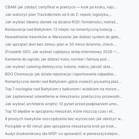
CBAM: jak zdobyć certyfikat w praktyce — krok po kroku, najc...
Jak wdrożyć plan Trackdéchets od A do Z: rejestr, logistyka,...
Jak wybrać idealny domek na działce ROD: formalności, metraż...
Restauracje nad Bałtykiem: 12 miejsc na romantyczną kolację ...
Nawadnianie trawników w Warszawie: jak dobrać system do gleb...
Jak sprzątać dom bez stresu: plan w 30 minut dziennie, check...
|Poradnik SEO: Jak wybrać najlepszy sklep internetowy 2026 —...
Kamienie do ogrodu: jak dobrać kolor, rozmiar i fakturę pod ...
Jak wybrać catering dietetyczny: kalorie, makro, jakość skła...
BDO Chorwacja: jak działa rejestracja i raportowanie odpadów...
Romantyczne domki nad Bałtykiem: gdzie znaleźć prywatną plaż...
Top 7 noclegów nad Bałtykiem z balkonem i widokiem na morze:...
Jak zaplanować oświetlenie w mieszkaniu: praktyczny przewodn...
Jak wybrać architekta wnętrz: 10 pytań przed podpisaniem umo...
Top 10 błędów w sprzątaniu mieszkań, które niszczą czas i ef...
8 prostych nawyków oszczędzania bez wyrzeczeń: jak obniżyć w...
Porządek w 60 minut: plan sprzątania mieszkania krok po krok...
Audyt środowiskowy dla MŚP: co sprawdzić w pierwszej kolejno...